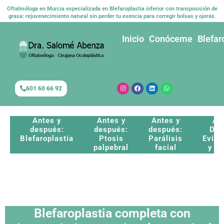
Oftalmóloga en Murcia especializada en Blefaroplastia inferior con transposición de
grasa: rejuvenecimiento natural sin perder tu esencia para corregir bolsas y ojeras.
Inicio
Conóceme
Blefar
601 60 66 92
Antes y
Antes y
Antes y
An
después:
después:
después:
Des
Blefaroplastia
Ptosis
Parálisis
Evisc
palpebral
facial
y pr
Blefaroplastia completa con