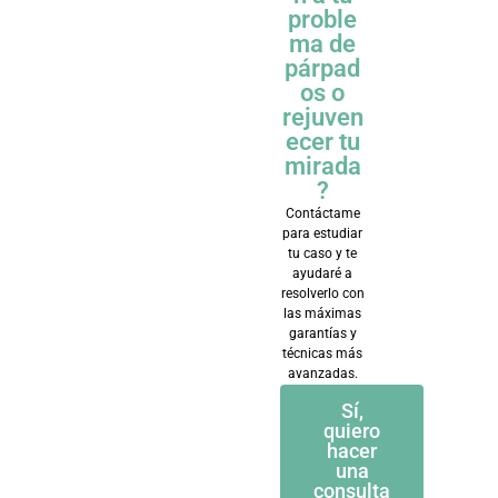
proble
ma de
párpad
os o
rejuven
ecer tu
mirada
?
Contáctame
para estudiar
tu caso y te
ayudaré a
resolverlo con
las máximas
garantías y
técnicas más
avanzadas.
Sí,
quiero
hacer
una
consulta