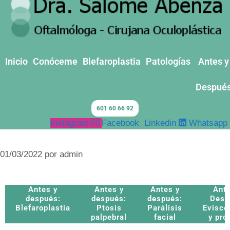
Inicio
Conóceme
Blefaroplastia
Patologías
Antes y
Despué
601 60 66 92
Instagram
Facebook
Linkedin
Whatsapp
01/03/2022
por
admin
Antes y
Antes y
Antes y
Ante
después:
después:
después:
Desp
Blefaroplastia
Ptosis
Parálisis
Evisce
palpebral
facial
y pró