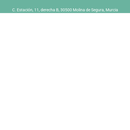
C. Estación, 11, derecha B, 30500 Molina de Segura, Murcia