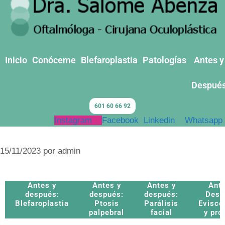
Inicio
Conóceme
Blefaroplastia
Patologías
Antes y
Despué
601 60 66 92
Instagram
Facebook
Linkedin
Whatsapp
15/11/2023
por
admin
Antes y
Antes y
Antes y
Ante
después:
después:
después:
Desp
Blefaroplastia
Ptosis
Parálisis
Evisce
palpebral
facial
y pró