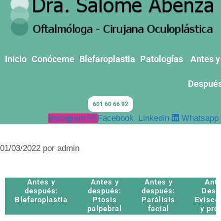
Inicio
Conóceme
Blefaroplastia
Patologías
Antes y
Despué
601 60 66 92
Instagram
Facebook
Linkedin
Whatsapp
01/03/2022
por
admin
Antes y
Antes y
Antes y
Ante
después:
después:
después:
Desp
Blefaroplastia
Ptosis
Parálisis
Evisce
palpebral
facial
y pró