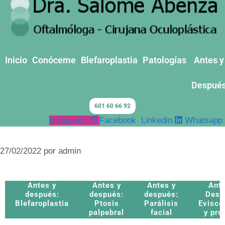
Inicio
Conóceme
Blefaroplastia
Patologías
Antes y
Despué
601 60 66 92
Instagram
Facebook
Linkedin
Whatsapp
27/02/2022
por
admin
Antes y
Antes y
Antes y
Ante
después:
después:
después:
Desp
Blefaroplastia
Ptosis
Parálisis
Evisce
palpebral
facial
y pró