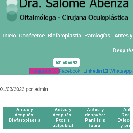
Inicio
Conóceme
Blefaroplastia
Patologías
Antes y
Despué
601 60 66 92
Instagram
Facebook
Linkedin
Whatsapp
01/03/2022
por
admin
Antes y
Antes y
Antes y
Ante
después:
después:
después:
Desp
Blefaroplastia
Ptosis
Parálisis
Evisce
palpebral
facial
y pró