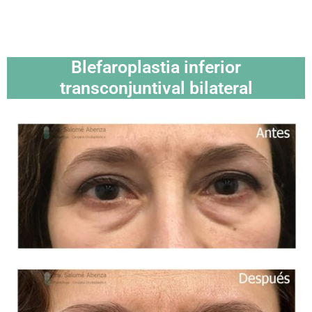
Blefaroplastia inferior
transconjuntival bilateral