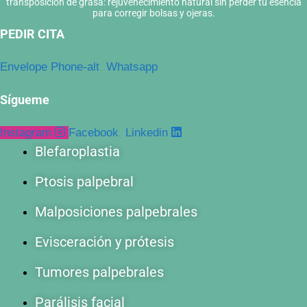
transposición de grasa: rejuvenecimiento natural sin perder tu esencia
para corregir bolsas y ojeras.
PEDIR CITA
Envelope
Phone-alt
Whatsapp
Sígueme
Instagram
Facebook
Linkedin
Blefaroplastia
Ptosis palpebral
Malposiciones palpebrales
Evisceración y prótesis
Tumores palpebrales
Parálisis facial