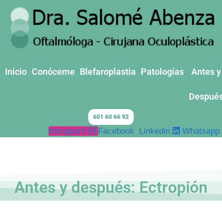
Inicio
Conóceme
Blefaroplastia
Patologías
Antes y
Despué
601 60 66 92
Instagram
Facebook
Linkedin
Whatsapp
Antes y después: Ectropión