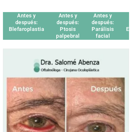
Antes y
Antes y
Antes y
después:
después:
después:
Blefaroplastia
Ptosis
Parálisis
Ev
palpebral
facial