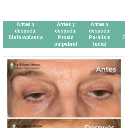
Antes y
Antes y
Antes y
después:
después:
después:
Blefaroplastia
Ptosis
Parálisis
Ev
palpebral
facial